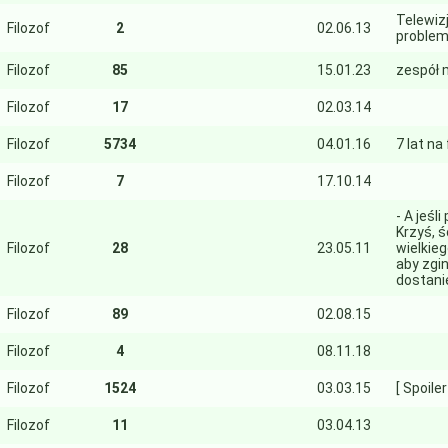
Telewiz
Filozof
2
02.06.13
problem
Filozof
85
15.01.23
zespół 
Filozof
17
02.03.14
Filozof
5734
04.01.16
7 lat na
Filozof
7
17.10.14
- A jeśl
Krzyś, ś
Filozof
28
23.05.11
wielkieg
aby zgin
dostanie
Filozof
89
02.08.15
Filozof
4
08.11.18
Filozof
1524
03.03.15
[ Spoiler
Filozof
11
03.04.13