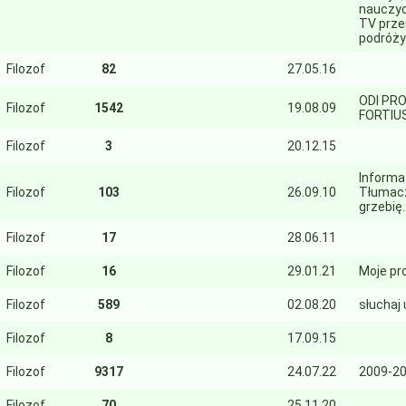
nauczyci
TV przem
podróży
Filozof
82
27.05.16
ODI PR
Filozof
1542
19.08.09
FORTIU
Filozof
3
20.12.15
Informa
Filozof
103
26.09.10
Tłumacz
grzebię
Filozof
17
28.06.11
Filozof
16
29.01.21
Moje pr
Filozof
589
02.08.20
słuchaj 
Filozof
8
17.09.15
Filozof
9317
24.07.22
2009-2
Filozof
70
25.11.20