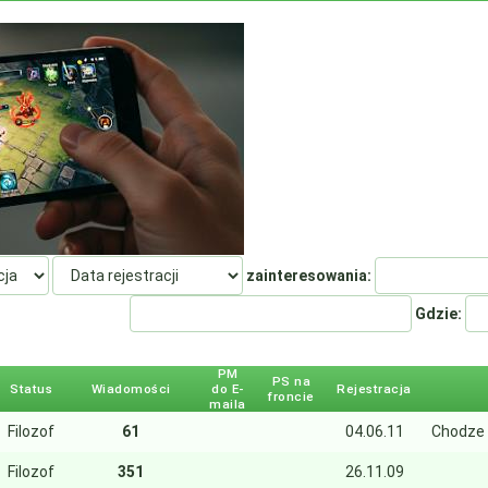
zainteresowania:
Gdzie:
PM
PS na
Status
Wiadomości
do E-
Rejestracja
froncie
maila
Filozof
61
04.06.11
Chodze 
Filozof
351
26.11.09