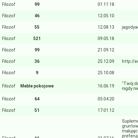
Filozof
99
01.11.18
Filozof
46
12.05.10
Filozof
55
12.08.13
jagodya
Filozof
521
09.05.18
Filozof
99
21.09.12
Filozof
36
25.12.09
http://e
Filozof
9
25.10.08
"Twój d
Filozof
Meble pokojowe
16.06.19
nigdy ni
Filozof
64
05.04.20
Filozof
51
17.01.12
Supleme
gruntow
malując
preferuj