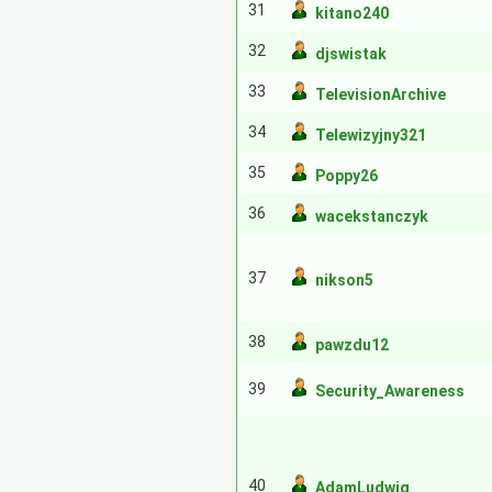
31
kitano240
32
djswistak
33
TelevisionArchive
34
Telewizyjny321
35
Poppy26
36
wacekstanczyk
37
nikson5
38
pawzdu12
39
Security_Awareness
40
AdamLudwig