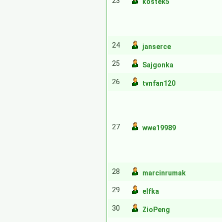
23
kostek5
24
janserce
25
Sajgonka
26
tvnfan120
27
wwe19989
28
marcinrumak
29
elfka
30
ZioPeng