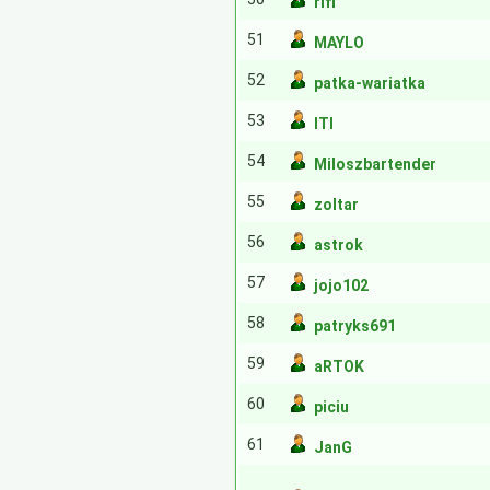
rifi
51
MAYLO
52
patka-wariatka
53
ITI
54
Miloszbartender
55
zoltar
56
astrok
57
jojo102
58
patryks691
59
aRTOK
60
piciu
61
JanG