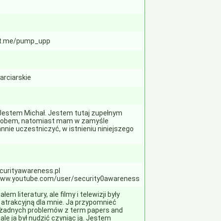
/t.me/pump_upp
arciarskie
Jestem Michał. Jestem tutaj zupełnym
iobem, natomiast mam w zamyśle
nnie uczestniczyć, w istnieniu niniejszego
urityawareness.pl
www.youtube.com/user/security0awareness
łem literatury, ale filmy i telewizji były
j atrakcyjną dla mnie. Ja przypomnieć
żadnych problemów z term papers and
ale ja był nudzić czyniąc ją. Jestem