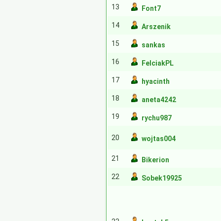
13
Font7
14
Arszenik
15
sankas
16
FelciakPL
17
hyacinth
18
aneta4242
19
rychu987
20
wojtas004
21
Bikerion
22
Sobek19925