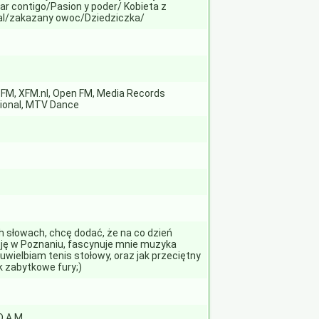
ar contigo/Pasion y poder/ Kobieta z
l/zakazany owoc/Dziedziczka/
 FM, XFM.nl, Open FM, Media Records
tional, MTV Dance
 słowach, chcę dodać, że na co dzień
ję w Poznaniu, fascynuje mnie muzyka
uwielbiam tenis stołowy, oraz jak przeciętny
k zabytkowe fury;)
D A M