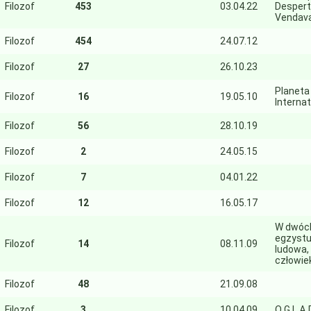
Filozof
453
03.04.22
Despert
Vendava
Filozof
454
24.07.12
Filozof
27
26.10.23
Planeta
Filozof
16
19.05.10
Interna
Filozof
56
28.10.19
Filozof
2
24.05.15
Filozof
7
04.01.22
Filozof
12
16.05.17
W dwóch
egzystu
Filozof
14
08.11.09
ludowa, 
człowie
Filozof
48
21.09.08
Filozof
3
10.04.09
O G L Ą 