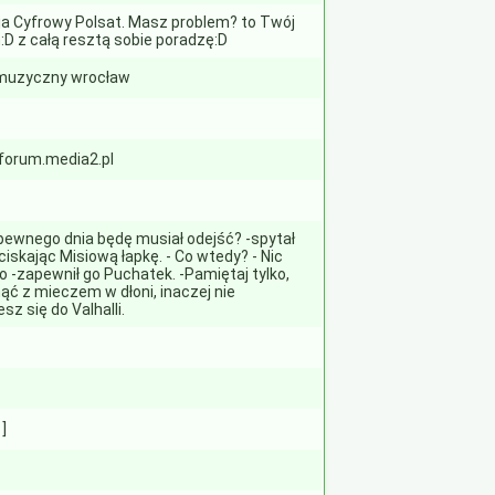
ja Cyfrowy Polsat. Masz problem? to Twój
:D z całą resztą sobie poradzę:D
muzyczny wrocław
 forum.media2.pl
i pewnego dnia będę musiał odejść? -spytał
ciskając Misiową łapkę. - Co wtedy? - Nic
o -zapewnił go Puchatek. -Pamiętaj tylko,
ąć z mieczem w dłoni, inaczej nie
sz się do Valhalli.
 ]