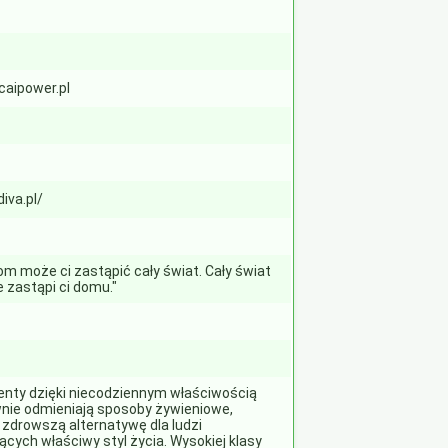
caipower.pl
diva.pl/
om może ci zastąpić cały świat. Cały świat
e zastąpi ci domu."
nty dzięki niecodziennym właściwością
nie odmieniają sposoby żywieniowe,
 zdrowszą alternatywę dla ludzi
ących właściwy styl życia. Wysokiej klasy