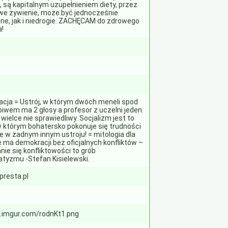
, są kapitalnym uzupełnieniem diety, przez
we żywienie, może być jednocześnie
ne, jak i niedrogie. ZACHĘCAM do zdrowego
a!
cja = Ustrój, w którym dwóch meneli spod
piwem ma 2 głosy a profesor z uczelni jeden.
ielce nie sprawiedliwy. Socjalizm jest to
 w którym bohatersko pokonuje się trudności
e w żadnym innym ustroju! = mitologia dla
e ma demokracji bez oficjalnych konfliktów –
ie się konfliktowości to grób
tyzmu -Stefan Kisielewski.
resta.pl
/i.imgur.com/rodnKt1.png