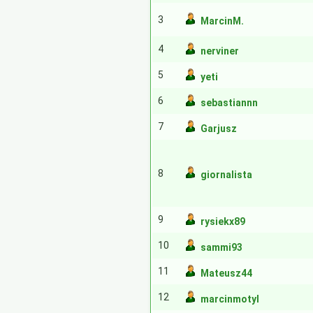
3
MarcinM.
4
nerviner
5
yeti
6
sebastiannn
7
Garjusz
8
giornalista
9
rysiekx89
10
sammi93
11
Mateusz44
12
marcinmotyl