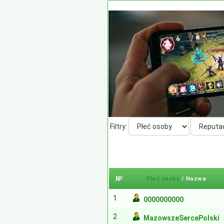
Filtry:
№
Płeć osoby
/ Nazwa
1
0000000000
2
MazowszeSercePolski