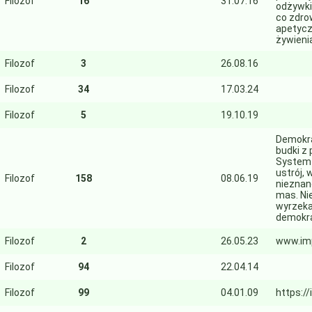
Filozof
16
31.07.16
odżywki
co zdro
apetycz
żywieni
Filozof
3
26.08.16
Filozof
34
17.03.24
Filozof
5
19.10.19
Demokra
budki z 
System w
ustrój,
Filozof
158
08.06.19
nieznan
mas. Ni
wyrzekan
demokra
Filozof
2
26.05.23
www.imp
Filozof
94
22.04.14
Filozof
99
04.01.09
https:/