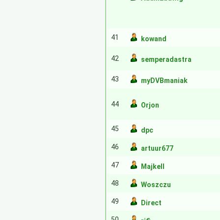
41
kowand
42
semperadastra
43
myDVBmaniak
44
Orjon
45
dpc
46
artuur677
47
Majkell
48
Woszczu
49
Direct
50