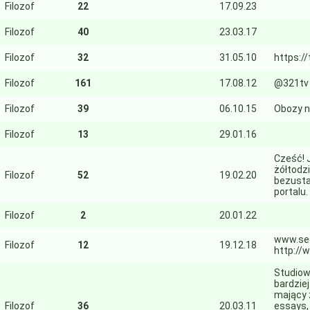
Filozof
22
17.09.23
Filozof
40
23.03.17
Filozof
32
31.05.10
https:/
Filozof
161
17.08.12
@321tv
Filozof
39
06.10.15
Obozy n
Filozof
13
29.01.16
Cześć! 
żółtodz
Filozof
52
19.02.20
bezusta
portalu.
Filozof
2
20.01.22
www.sec
Filozof
12
19.12.18
http://
Studiowa
bardzie
mający 
Filozof
36
20.03.11
essays, 