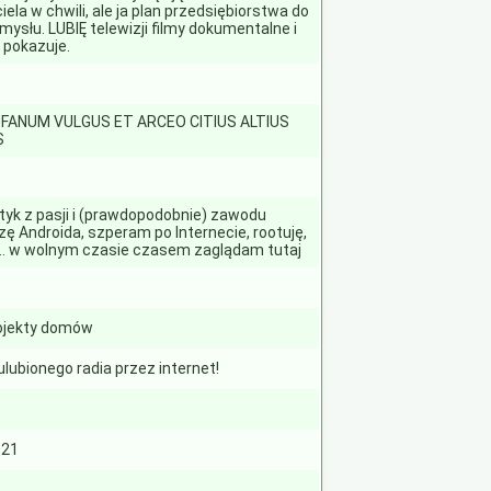
ela w chwili, ale ja plan przedsiębiorstwa do
ysłu. LUBIĘ telewizji filmy dokumentalne i
 pokazuje.
OFANUM VULGUS ET ARCEO CITIUS ALTIUS
S
tyk z pasji i (prawdopodobnie) zawodu
ę Androida, szperam po Internecie, rootuję,
... w wolnym czasie czasem zaglądam tutaj
ojekty domów
ulubionego radia przez internet!
021