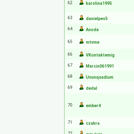
62
karolina1995
63
danielpes5
64
Anoda
65
mtvme
66
VKontaktemig
67
Marcin061991
68
Ununquadium
69
dedal
70
ember4
71
czakra
72