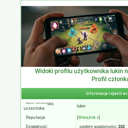
Widoki profilu użytkownika lukin
Profil członk
Informacje rejestrac
Imię i nazwisko
lukin
uczestnika:
Reputacja:
[
Wskaźnik ±
]
Działalność:
ogółem wiadomości:
202