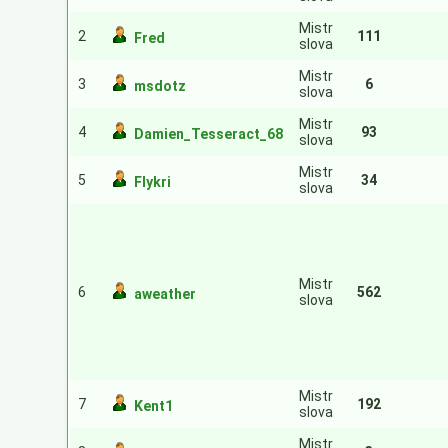
Mistr
2
111
Fred
slova
Mistr
3
6
msdotz
slova
Mistr
4
93
Damien_Tesseract_68
slova
Mistr
5
34
Flykri
slova
Mistr
6
562
aweather
slova
Mistr
7
192
Kent1
slova
Mistr