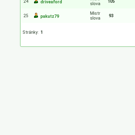
24
105
driveaford
slova
Mistr
25
93
pakutz79
slova
Stránky:
1