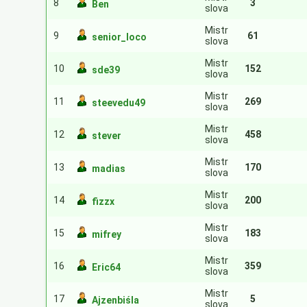
8
3
Ben
slova
Mistr
9
61
senior_loco
slova
Mistr
10
152
sde39
slova
Mistr
11
269
steevedu49
slova
Mistr
12
458
stever
slova
Mistr
13
170
madias
slova
Mistr
14
200
fizzx
slova
Mistr
15
183
mifrey
slova
Mistr
16
359
Eric64
slova
Mistr
17
5
Ajzenbiśla
slova