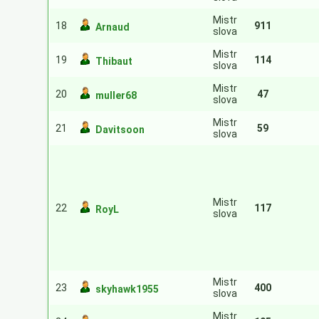
Mistr
18
911
Arnaud
slova
Mistr
19
114
Thibaut
slova
Mistr
20
47
muller68
slova
Mistr
21
59
Davitsoon
slova
Mistr
22
117
RoyL
slova
Mistr
23
400
skyhawk1955
slova
Mistr