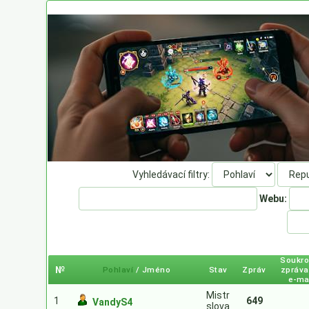
Vyhledávací filtry:
Webu:
Soukr
№
Pohlaví
/ Jméno
Stav
Zpráv
zpráva
e-ma
Mistr
1
649
VandyS4
slova