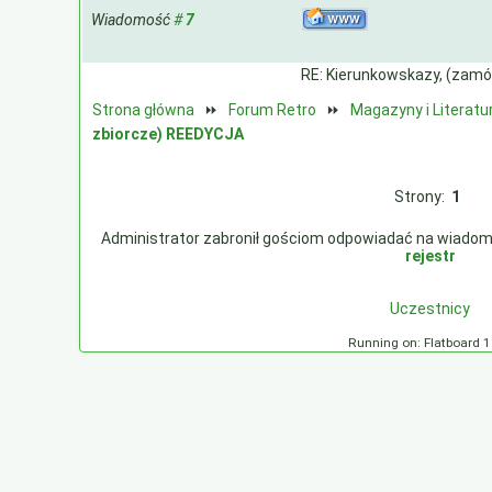
Wiadomość
#
7
RE: Kierunkowskazy, (zamó
Strona główna
⏩
Forum Retro
⏩
Magazyny i Literatu
zbiorcze) REEDYCJA
Strony:
1
Administrator zabronił gościom odpowiadać na wiadomości
rejestr
Uczestnicy
Running on: Flatboard 1