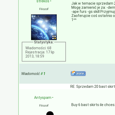
strekos
•
Jak w temacie sprzedam 20 
Mogę zamienić je za: -dem
Filozof
-ape furs -gs skill Przyjmuję
Zaoferujcie coś ostatnio 
1^^
Statystyka:
Wiadomości: 68
Rejestracja: 17 lip
2013, 18:59
Wiadomość
#
1
RE: Sprzedam 20 bast skir
Antyspam
•
Buy 6 bast skirts ile chce
Filozof