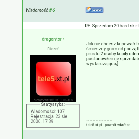
Wiadomość
#
6
RE: Sprzedam 20 bast skir
dragontor
•
Jak nie chcesz kupować to 
śmieszny gram od początku
Filozof
prostu 2 osoby kupiły ode
postanowiłem je sprzedać
wystarczająco;]
Statystyka:
Wiadomości: 107
Rejestracja: 23 sie
-----------------
2006, 17:39
tele5.xt.pl - powrót wkrótce...