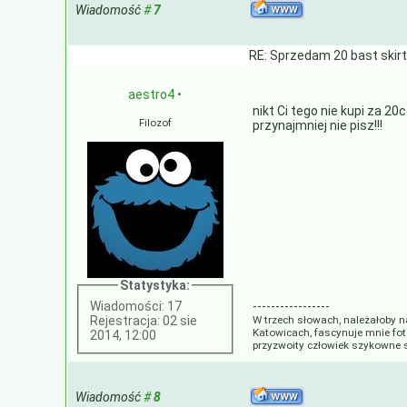
Wiadomość
#
7
RE: Sprzedam 20 bast skir
aestro4
•
nikt Ci tego nie kupi za 20
Filozof
przynajmniej nie pisz!!!
Statystyka:
Wiadomości: 17
-----------------
Rejestracja: 02 sie
W trzech słowach, należałoby 
Katowicach, fascynuje mnie foto
2014, 12:00
przyzwoity człowiek szykowne
Wiadomość
#
8