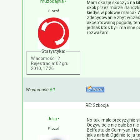
muzodajnia
•
Mam okazję skoczyć na kilk
skok przez morze irlandzki
Filozof
kiedyś w połowie marca? 
zdecydowanie zbyt wcześn
akceptowalną pogodę, tem
jednak ktoś był i ma inne o
rozważam.
Statystyka:
Wiadomości: 2
Rejestracja: 02 gru
2010, 17:26
Wiadomość
#
1
RE: Szkocja
Julia
•
No tak, mało precyzyjnie s
Oczywiście nie całe bo nie
Filozof
Belfastu do Cairnryan. I 
jakis airbnb.Ogólnie to ja