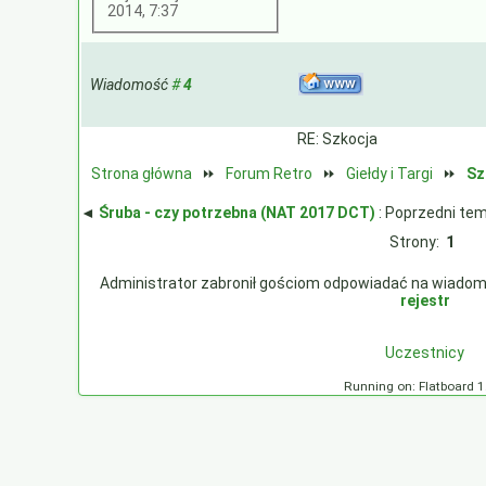
2014, 7:37
Wiadomość
#
4
RE: Szkocja
Strona główna
⏩
Forum Retro
⏩
Giełdy i Targi
⏩
Sz
◄
Śruba - czy potrzebna (NAT 2017 DCT)
: Poprzedni te
Strony:
1
Administrator zabronił gościom odpowiadać na wiadomości
rejestr
Uczestnicy
Running on: Flatboard 1