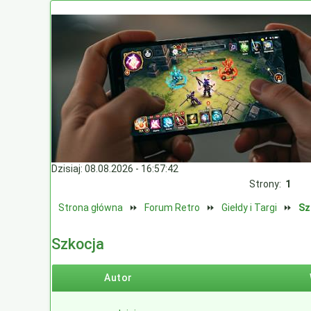
Dzisiaj: 08.08.2026 - 16:57:42
Strony:
1
Strona główna
⏩
Forum Retro
⏩
Giełdy i Targi
⏩
Sz
Szkocja
Autor