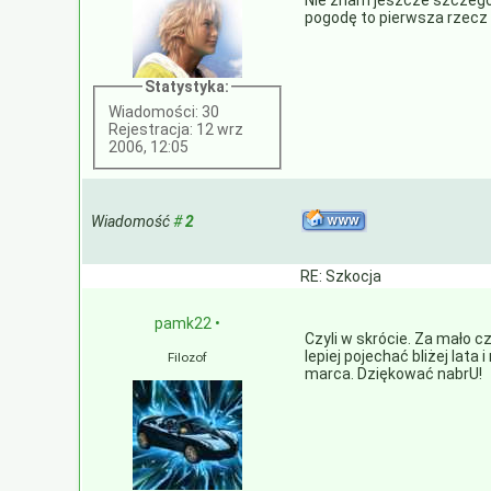
Nie znam jeszcze szczegół
pogodę to pierwsza rzecz 
Statystyka:
Wiadomości: 30
Rejestracja: 12 wrz
2006, 12:05
Wiadomość
#
2
RE: Szkocja
pamk22
•
Czyli w skrócie. Za mało c
lepiej pojechać bliżej lata 
Filozof
marca. Dziękować nabrU!