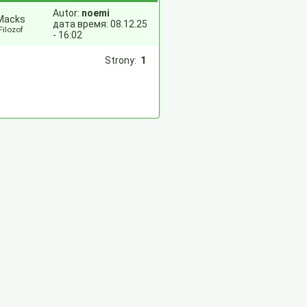
Autor:
noemi
Macks
дата время: 08.12.25
Filozof
- 16:02
Strony:
1