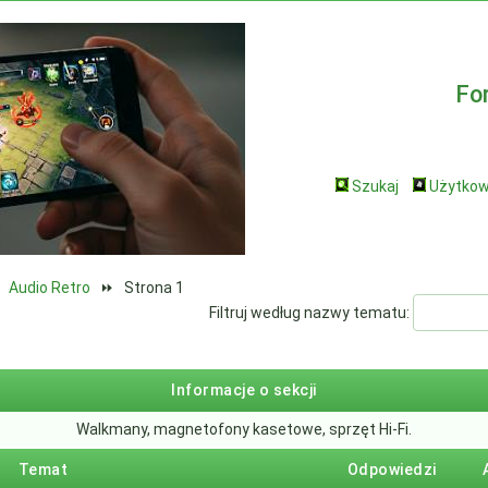
Fo
Szukaj
Użytkow
⏩
Audio Retro
⏩
Strona 1
Filtruj według nazwy tematu:
Informacje o sekcji
Walkmany, magnetofony kasetowe, sprzęt Hi-Fi.
Temat
Odpowiedzi