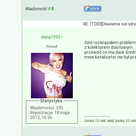
Wiadomość
#
8
RE: [TDDI]Dławienie sie siln
dana1993
•
dziś rozwiązałem problem 
Filozof
z kolektorem dolotowym ...
przewód co ma dwie średnic
mnie katalizator nie był 
Statystyka:
Wiadomości: 335
Rejestracja: 18 maja
-----------------
2012, 16:56
DANA TO NIE IMIĘ DANA TO K