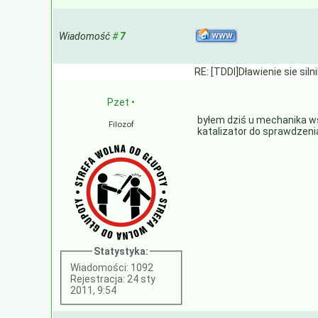
Wiadomość
#
7
RE: [TDDI]Dławienie sie siln
Pzet
•
byłem dziś u mechanika ws
Filozof
katalizator do sprawdzenia
Statystyka:
Wiadomości: 1092
Rejestracja: 24 sty
2011, 9:54