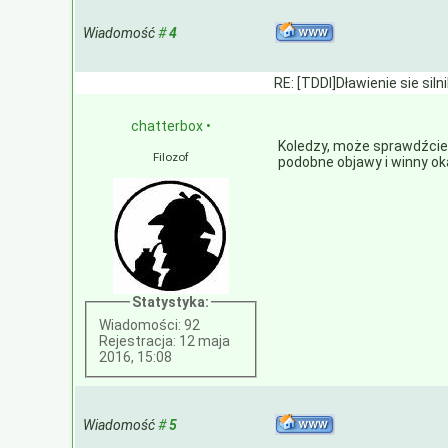
Wiadomość
#
4
RE: [TDDI]Dławienie sie siln
chatterbox
•
Koledzy, może sprawdźcie c
Filozof
podobne objawy i winny oka
Statystyka:
Wiadomości: 92
Rejestracja: 12 maja
2016, 15:08
Wiadomość
#
5