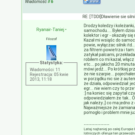
Wiadomość
#
6
RE: [TDDI]Dławienie sie siln
Drodzy koledzy i koleżank
Ryanair-Taniej
•
samochodu..... Byłem dzis
kolektor i egr - okazały si
Filozof
Kazał mi wsiąśc do samoch
powie, wyłączac silnik itd.
za filtrem powietrza i tam 
zatykał palcami, przekłada
robiłem co mi kazał, włącz 
Statystyka:
etc.... po jakichs 20 min
mówi jedź.... Po krótkiej p
Wiadomości: 11
że nie szarpie.... pojecha
Rejestracja: 05 kwie
w porządku nic sie z autem 
2013, 11:18
że działa, odpowiedział: j
egr.... nie wiem czy to prz
:] na koniec się zapytał cz
odpowiedziałem że tak... 
jak należy ;] co ma jedno 
Najważniejsze że zamiana/
pomogło i problem mnie już 
-----------------
Lataj najtaniej po całej Europie
lotniczych oferuje ten przewoźn