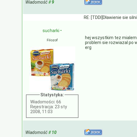
Wiadomość
#
9
RE: [TDDI]Dławienie sie siln
sucharki
•
hej wszystkim tez mialem 
Filozof
problem sie rozwiazal po w
erg
Statystyka:
Wiadomości: 66
Rejestracja: 23 sty
2008, 11:03
Wiadomość
#
10