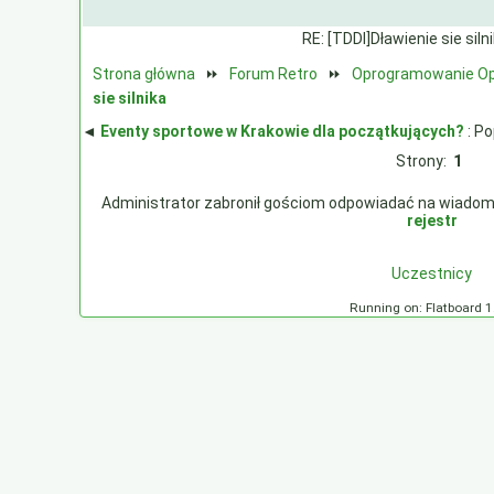
RE: [TDDI]Dławienie sie siln
Strona główna
⏩
Forum Retro
⏩
Oprogramowanie Op
sie silnika
◄
Eventy sportowe w Krakowie dla początkujących?
: P
Strony:
1
Administrator zabronił gościom odpowiadać na wiadomości
rejestr
Uczestnicy
Running on: Flatboard 1