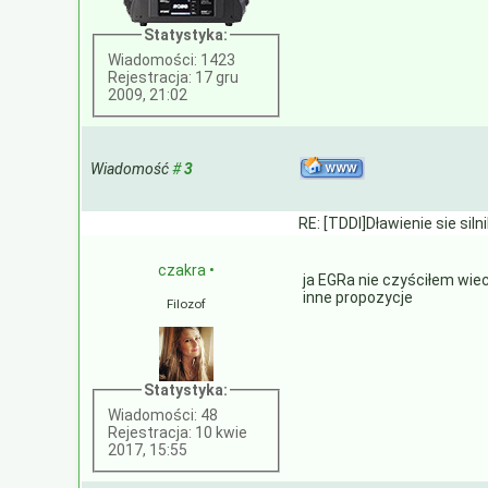
Statystyka:
Wiadomości: 1423
Rejestracja: 17 gru
2009, 21:02
Wiadomość
#
3
RE: [TDDI]Dławienie sie siln
czakra
•
ja EGRa nie czyściłem wi
inne propozycje
Filozof
Statystyka:
Wiadomości: 48
Rejestracja: 10 kwie
2017, 15:55