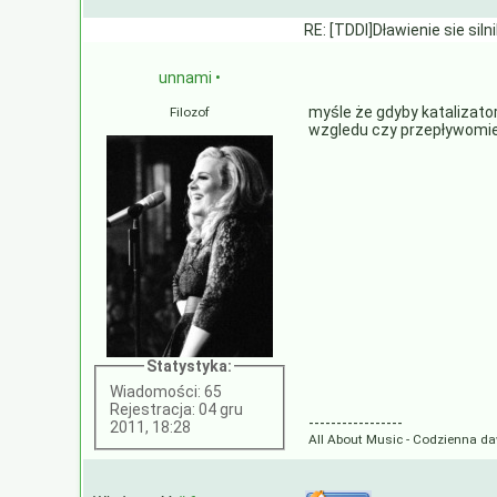
RE: [TDDI]Dławienie sie siln
unnami
•
myśle że gdyby katalizator
Filozof
wzgledu czy przepływomier
Statystyka:
Wiadomości: 65
Rejestracja: 04 gru
-----------------
2011, 18:28
All About Music - Codzienna 