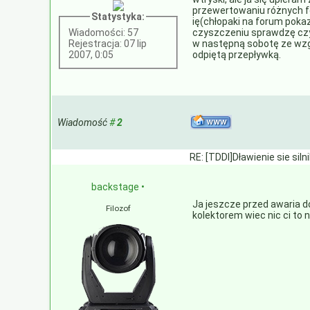
przewertowaniu różnych fo
Statystyka:
ię(chłopaki na forum pokazy
Wiadomości: 57
czyszczeniu sprawdzę czy s
Rejestracja: 07 lip
w następną sobotę ze wzgl
2007, 0:05
odpiętą przepływką.
Wiadomość
#
2
RE: [TDDI]Dławienie sie siln
backstage
•
Ja jeszcze przed awaria d
Filozof
kolektorem wiec nic ci to ni