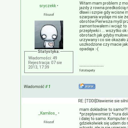
Witam mam problem z moi
sryczekk
•
jazdy z rowna predkością ni
dławi i szrpie gdy wcisne 
Filozof
szarpania wydaje mi sie ż
obrotów.Pierwsza myśl prz
zamontowałem i wciąż to s
przepływki i .... wszytko o
obrotach jak gdyby mułow
urzywany i co sie okazało
uszkodzone czy macie jaki
opadaja :-(
Statystyka:
Wiadomości: 49
Rejestracja: 07 sie
-----------------
2013, 17:39
fototapety
Wiadomość
#
1
RE: [TDDI]Dławienie sie siln
mam dokładnie to samo!?!?
_Kamilos_
•
*przepływomierz *rura dolo
i dalej to samo. Komputer
Filozof
gdziekolwiek się udam do
wtryski, ale ja się upieram