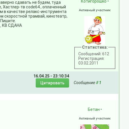
Котигорошко
•
наверно сдавать не будем, туда
е, Хастлер-тв code64 , оплаченный
Активный участник
иум в качестве релакс-инструмента
ом скоростной трамвай, кинотеатр,
 Пишите.
_ КВ СДАНА
Статистика:
Сообщений: 612
Регистрация:
03.02.2011
16.04.25 - 23:10:34
Сообщение
#
1
Бетан
•
Активный участник