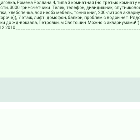
говка, Ромена Роллана 4, типа 3 комнатная (но третью комнату 
сти, 3000 грн+счетчики. Телек, телефон, дивидишник, спутниково
ка, хлебопечка, вся необх мебель, тонна книг, 200-литров аквар
роче)), 7 этаж, лифт, домофон, балкон, проблем с водой нет. Ряд
тки до жд-вокзала, Петровки, м Святошин. Можно с аквариумами! :)
12.2010________________________________________ _________