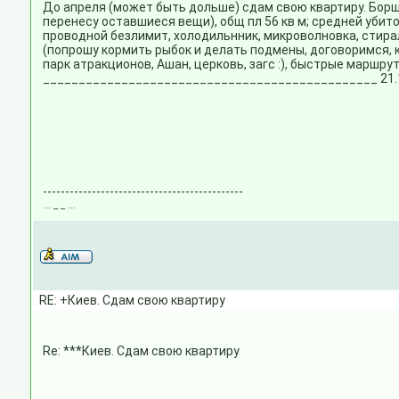
До апреля (может быть дольше) сдам свою квартиру. Борща
перенесу оставшиеся вещи), общ пл 56 кв м; средней убито
проводной безлимит, холодильнник, микроволновка, стирал
(попрошу кормить рыбок и делать подмены, договоримся, ко
парк атракционов, Ашан, церковь, загс :), быстрые маршру
_______________________________________________ 21.
---------------------------------------------
... _ _ ...
RE: +Киев. Сдам свою квартиру
Re: ***Киев. Сдам свою квартиру