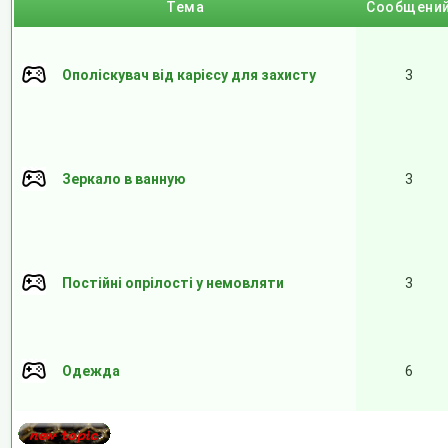
Тема
Cообщени
Ополіскувач від карієсу для захисту
3
Зеркало в ванную
3
Постійні опрілості у немовляти
3
Одежда
6