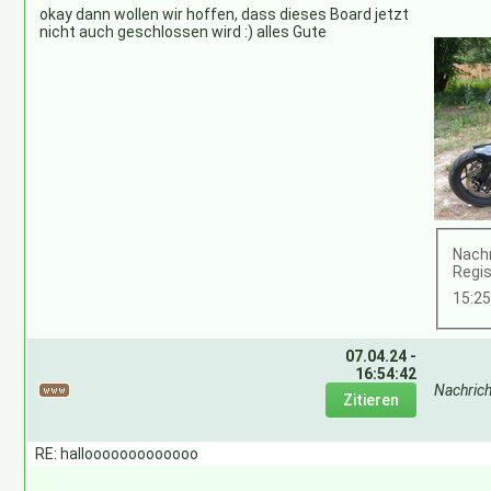
okay dann wollen wir hoffen, dass dieses Board jetzt
nicht auch geschlossen wird :) alles Gute
Nachr
Regis
15:2
07.04.24 -
16:54:42
Nachric
RE: hallooooooooooooo