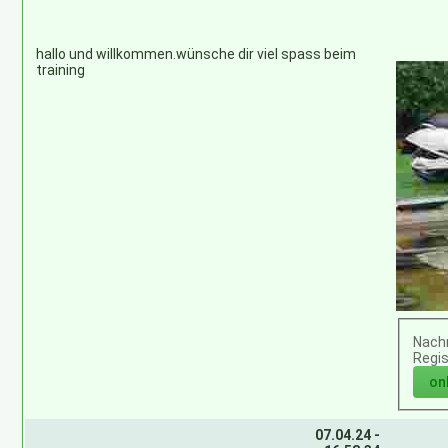
hallo und willkommen.wünsche dir viel spass beim
training
Nachr
Regis
07.04.24 -