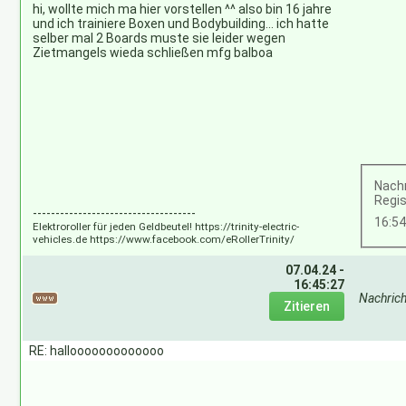
hi, wollte mich ma hier vorstellen ^^ also bin 16 jahre
und ich trainiere Boxen und Bodybuilding... ich hatte
selber mal 2 Boards muste sie leider wegen
Zietmangels wieda schließen mfg balboa
Nachr
Regis
------------------------------------
16:5
Elektroroller für jeden Geldbeutel! https://trinity-electric-
vehicles.de https://www.facebook.com/eRollerTrinity/
07.04.24 -
16:45:27
Nachric
RE: hallooooooooooooo