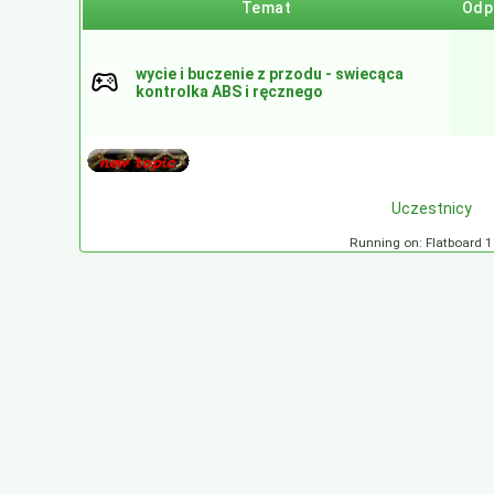
Temat
Odp
wycie i buczenie z przodu - swiecąca
kontrolka ABS i ręcznego
Uczestnicy
Running on: Flatboard 1